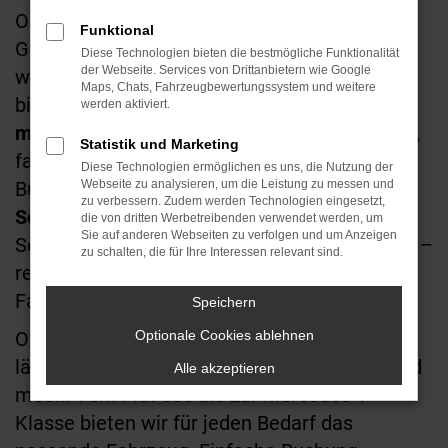
Ob für den Wochenendausflug, den
Funktional
Geschäftstermin oder als Ersatzfahrzeug
Diese Technologien bieten die bestmögliche Funktionalität
der Webseite. Services von Drittanbietern wie Google
während einer Reparatur – ein Mietwagen
Maps, Chats, Fahrzeugbewertungssystem und weitere
bietet maximale Flexibilität. Wer ein
Auto
werden aktiviert.
mieten
möchte, legt Wert auf Zuverlässigkeit,
Statistik und Marketing
faire Preise und ein unkompliziertes
Diese Technologien ermöglichen es uns, die Nutzung der
Buchungssystem. Die
Webseite zu analysieren, um die Leistung zu messen und
Autovermietung
zu verbessern. Zudem werden Technologien eingesetzt,
Schwetzingen
beim Autozentrum
die von dritten Werbetreibenden verwendet werden, um
Sie auf anderen Webseiten zu verfolgen und um Anzeigen
Schwetzingen erfüllt all diese Anforderungen –
zu schalten, die für Ihre Interessen relevant sind.
regional, kundenfreundlich und mit moderner
Fahrzeugflotte.
Speichern
Ob für einen Tag, ein Wochenende oder
Optionale Cookies ablehnen
längere Zeit – mit uns bleiben Sie flexibel und
Alle akzeptieren
mobil. Vom Fiat 500 bis zur Mercedes V-
Klasse bieten wir für jeden Bedarf das