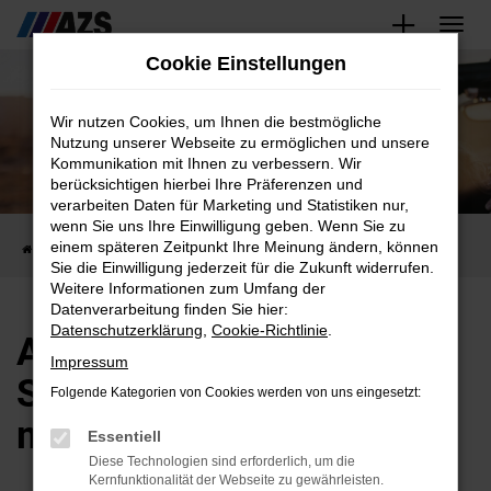
Zum
Cookie Einstellungen
Hauptinhalt
Unser Autovermietung
springen
Wir nutzen Cookies, um Ihnen die bestmögliche
Unser Ziel ist Ihre freie Mobilität.
Nutzung unserer Webseite zu ermöglichen und unsere
Kommunikation mit Ihnen zu verbessern. Wir
berücksichtigen hierbei Ihre Präferenzen und
verarbeiten Daten für Marketing und Statistiken nur,
wenn Sie uns Ihre Einwilligung geben. Wenn Sie zu
einem späteren Zeitpunkt Ihre Meinung ändern, können
Startseite
Autovermietung
Sie die Einwilligung jederzeit für die Zukunft widerrufen.
Weitere Informationen zum Umfang der
Datenverarbeitung finden Sie hier:
Datenschutzerklärung
,
Cookie-Richtlinie
.
Autovermietung
Impressum
Schwetzingen – flexibel
Folgende Kategorien von Cookies werden von uns eingesetzt:
mobil bleiben
Essentiell
Diese Technologien sind erforderlich, um die
Kernfunktionalität der Webseite zu gewährleisten.