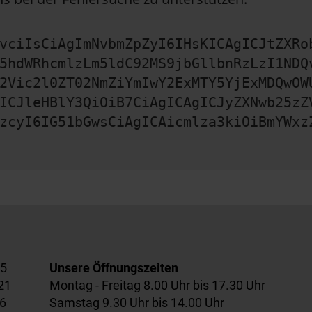
vciIsCiAgImNvbmZpZyI6IHsKICAgICJtZXRo
5hdWRhcmlzLm5ldC92MS9jbGllbnRzLzI1NDQ
2Vic2l0ZT02NmZiYmIwY2ExMTY5YjExMDQwOW
ICJleHBlY3QiOiB7CiAgICAgICJyZXNwb25zZ
zcyI6IG51bGwsCiAgICAicmlza3kiOiBmYWxz
55
Unsere Öffnungszeiten
21
Montag - Freitag 8.00 Uhr bis 17.30 Uhr
6
Samstag 9.30 Uhr bis 14.00 Uhr