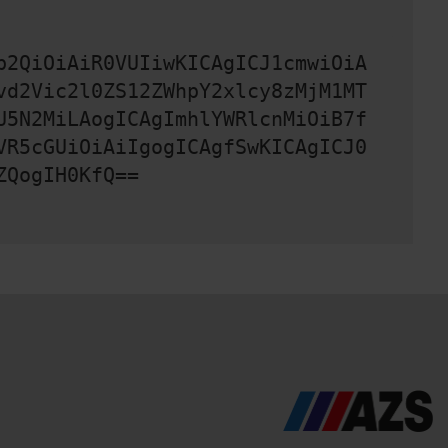
b2QiOiAiR0VUIiwKICAgICJ1cmwiOiA
vd2Vic2l0ZS12ZWhpY2xlcy8zMjM1MT
U5N2MiLAogICAgImhlYWRlcnMiOiB7f
VR5cGUiOiAiIgogICAgfSwKICAgICJ0
ZQogIH0KfQ==