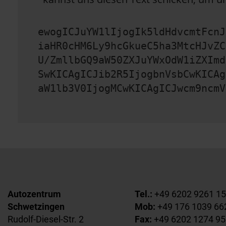
ewogICJuYW1lIjogIk5ldHdvcmtFcnJ
iaHR0cHM6Ly9hcGkueC5ha3MtcHJvZC
U/ZmllbGQ9aW50ZXJuYWxOdW1iZXImd
SwKICAgICJib2R5IjogbnVsbCwKICAg
aW1lb3V0IjogMCwKICAgICJwcm9ncmV
Autozentrum
Tel.:
+49 6202 9261 1
Schwetzingen
Mob:
+49 176 1039 66
Rudolf-Diesel-Str. 2
Fax:
+49 6202 1274 95