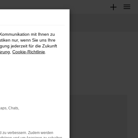
 Kommunikation mit Ihnen zu
stiken nur, wenn Sie uns Ihre
ung jederzeit für die Zukunft
m
ärung
,
Cookie-Richtlinie
.
Maps, Chats,
nd zu verbessern. Zudem werden