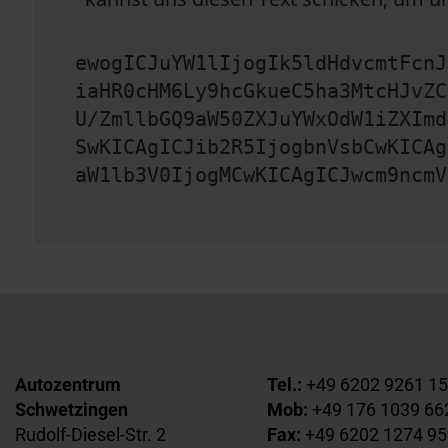
ewogICJuYW1lIjogIk5ldHdvcmtFcnJ
iaHR0cHM6Ly9hcGkueC5ha3MtcHJvZC
U/ZmllbGQ9aW50ZXJuYWxOdW1iZXImd
SwKICAgICJib2R5IjogbnVsbCwKICAg
aW1lb3V0IjogMCwKICAgICJwcm9ncmV
Autozentrum
Tel.:
+49 6202 9261 1
Schwetzingen
Mob:
+49 176 1039 66
Rudolf-Diesel-Str. 2
Fax:
+49 6202 1274 95