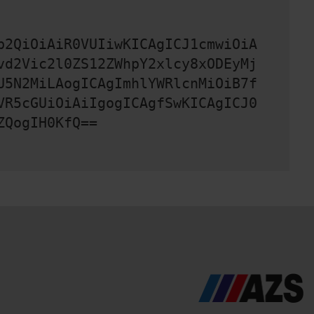
b2QiOiAiR0VUIiwKICAgICJ1cmwiOiA
vd2Vic2l0ZS12ZWhpY2xlcy8xODEyMj
U5N2MiLAogICAgImhlYWRlcnMiOiB7f
VR5cGUiOiAiIgogICAgfSwKICAgICJ0
ZQogIH0KfQ==