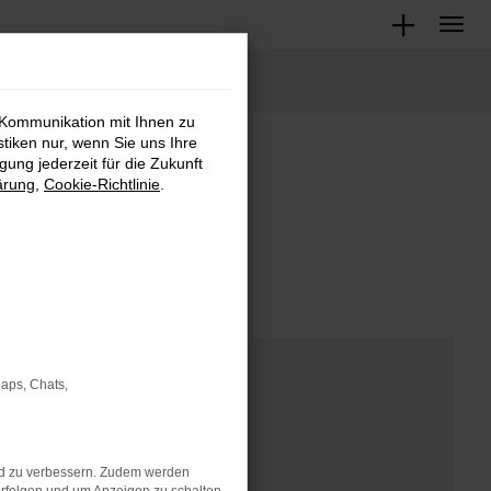
 Kommunikation mit Ihnen zu
stiken nur, wenn Sie uns Ihre
ung jederzeit für die Zukunft
m
ärung
,
Cookie-Richtlinie
.
Maps, Chats,
nd zu verbessern. Zudem werden