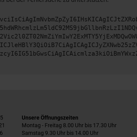
vciIsCiAgImNvbmZpZyI6IHsKICAgICJtZXRo
5hdWRhcmlzLm5ldC92MS9jbGllbnRzLzI1NDQ
2Vic2l0ZT02NmZiYmIwY2ExMTY5YjExMDQwOW
ICJleHBlY3QiOiB7CiAgICAgICJyZXNwb25zZ
zcyI6IG51bGwsCiAgICAicmlza3kiOiBmYWxz
55
Unsere Öffnungszeiten
21
Montag - Freitag 8.00 Uhr bis 17.30 Uhr
6
Samstag 9.30 Uhr bis 14.00 Uhr