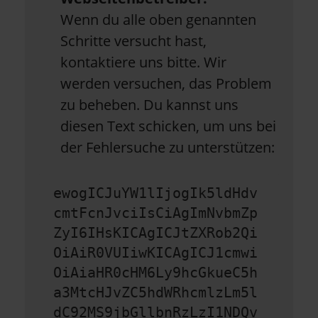
Wenn du alle oben genannten
Schritte versucht hast,
kontaktiere uns bitte. Wir
werden versuchen, das Problem
zu beheben. Du kannst uns
diesen Text schicken, um uns bei
der Fehlersuche zu unterstützen:
ewogICJuYW1lIjogIk5ldHdv
cmtFcnJvciIsCiAgImNvbmZp
ZyI6IHsKICAgICJtZXRob2Qi
OiAiR0VUIiwKICAgICJ1cmwi
OiAiaHR0cHM6Ly9hcGkueC5h
a3MtcHJvZC5hdWRhcmlzLm5l
dC92MS9jbGllbnRzLzI1NDQv