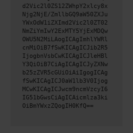
d2Vic2l0ZS12ZWhpY2xlcy8x
Njg2NjE/ZmllbGQ9aW50ZXJu
YWxOdW1iZXImd2Vic2l0ZT02
NmZiYmIwY2ExMTY5YjExMDQw
OWU5N2MiLAogICAgImhlYWRl
cnMiOiB7fSwKICAgICJib2R5
IjogbnVsbCwKICAgICJleHBl
Y3QiOiB7CiAgICAgICJyZXNw
b25zZVR5cGUiOiAiIgogICAg
fSwKICAgICJ0aW1lb3V0Ijog
MCwKICAgICJwcm9ncmVzcyI6
IG51bGwsCiAgICAicmlza3ki
OiBmYWxzZQogIH0KfQ==