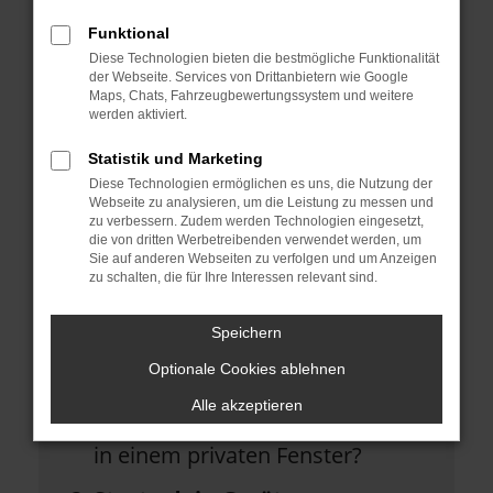
helfen können:
Funktional
Diese Technologien bieten die bestmögliche Funktionalität
Überprüfe deine Firewall und
der Webseite. Services von Drittanbietern wie Google
Maps, Chats, Fahrzeugbewertungssystem und weitere
deine Internetverbindung.
werden aktiviert.
Laden andere Webseiten, zum
Statistik und Marketing
Beispiel deine Suchmaschine?
Diese Technologien ermöglichen es uns, die Nutzung der
Webseite zu analysieren, um die Leistung zu messen und
Prüfe deine
zu verbessern. Zudem werden Technologien eingesetzt,
die von dritten Werbetreibenden verwendet werden, um
Browsererweiterungen.
Sie auf anderen Webseiten zu verfolgen und um Anzeigen
zu schalten, die für Ihre Interessen relevant sind.
Manche Erweiterungen, wie
Werbeblocker, können das
Speichern
Laden bestimmter Seiten
Optionale Cookies ablehnen
verhindern. Funktioniert die Seite
Alle akzeptieren
in einem anderen Browser oder
in einem privaten Fenster?