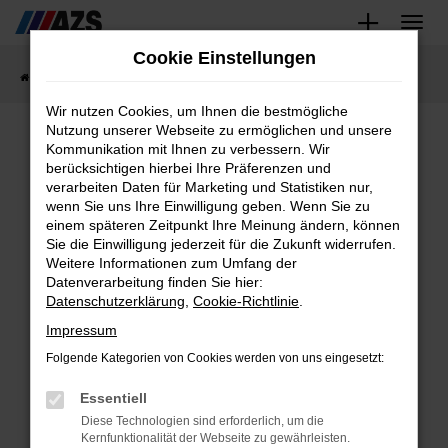
Zum
Cookie Einstellungen
Hauptinhalt
Startseite
Fahrzeugangebote
Fahrzeug-Showroom
springen
Wir nutzen Cookies, um Ihnen die bestmögliche
Nutzung unserer Webseite zu ermöglichen und unsere
Kommunikation mit Ihnen zu verbessern. Wir
Fahrzeug-Showroom
berücksichtigen hierbei Ihre Präferenzen und
verarbeiten Daten für Marketing und Statistiken nur,
wenn Sie uns Ihre Einwilligung geben. Wenn Sie zu
einem späteren Zeitpunkt Ihre Meinung ändern, können
Sie die Einwilligung jederzeit für die Zukunft widerrufen.
Weitere Informationen zum Umfang der
Fehler: Network
Datenverarbeitung finden Sie hier:
Datenschutzerklärung
,
Cookie-Richtlinie
.
Error
Impressum
Folgende Kategorien von Cookies werden von uns eingesetzt:
Beim Laden ist ein Fehler
Essentiell
aufgetreten.
Diese Technologien sind erforderlich, um die
Hier sind ein paar Tipps, die dir
Kernfunktionalität der Webseite zu gewährleisten.