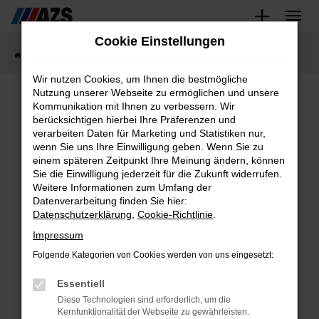
Zum
Cookie Einstellungen
Hauptinhalt
Startseite
Fahrzeugangebote
Fahrzeug-Showroom
springen
Wir nutzen Cookies, um Ihnen die bestmögliche
Nutzung unserer Webseite zu ermöglichen und unsere
Kommunikation mit Ihnen zu verbessern. Wir
Fahrzeug-Showroom
berücksichtigen hierbei Ihre Präferenzen und
verarbeiten Daten für Marketing und Statistiken nur,
wenn Sie uns Ihre Einwilligung geben. Wenn Sie zu
einem späteren Zeitpunkt Ihre Meinung ändern, können
Sie die Einwilligung jederzeit für die Zukunft widerrufen.
Weitere Informationen zum Umfang der
Fehler: Network
Datenverarbeitung finden Sie hier:
Datenschutzerklärung
,
Cookie-Richtlinie
.
Error
Impressum
Folgende Kategorien von Cookies werden von uns eingesetzt:
Beim Laden ist ein Fehler
Essentiell
aufgetreten.
Diese Technologien sind erforderlich, um die
Hier sind ein paar Tipps, die dir
Kernfunktionalität der Webseite zu gewährleisten.