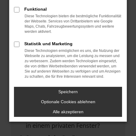
helfen können:
Funktional
Diese Technologien bieten die bestmögliche Funktionalität
Überprüfe deine Firewall und
der Webseite. Services von Drittanbietern wie Google
Maps, Chats, Fahrzeugbewertungssystem und weitere
deine Internetverbindung.
werden aktiviert.
Laden andere Webseiten, zum
Statistik und Marketing
Beispiel deine Suchmaschine?
Diese Technologien ermöglichen es uns, die Nutzung der
Webseite zu analysieren, um die Leistung zu messen und
Prüfe deine
zu verbessern. Zudem werden Technologien eingesetzt,
die von dritten Werbetreibenden verwendet werden, um
Browsererweiterungen.
Sie auf anderen Webseiten zu verfolgen und um Anzeigen
zu schalten, die für Ihre Interessen relevant sind.
Manche Erweiterungen, wie
Werbeblocker, können das
Speichern
Laden bestimmter Seiten
Optionale Cookies ablehnen
verhindern. Funktioniert die Seite
Alle akzeptieren
in einem anderen Browser oder
in einem privaten Fenster?