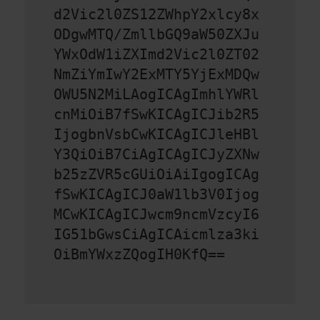
d2Vic2l0ZS12ZWhpY2xlcy8x
ODgwMTQ/ZmllbGQ9aW50ZXJu
YWxOdW1iZXImd2Vic2l0ZT02
NmZiYmIwY2ExMTY5YjExMDQw
OWU5N2MiLAogICAgImhlYWRl
cnMiOiB7fSwKICAgICJib2R5
IjogbnVsbCwKICAgICJleHBl
Y3QiOiB7CiAgICAgICJyZXNw
b25zZVR5cGUiOiAiIgogICAg
fSwKICAgICJ0aW1lb3V0Ijog
MCwKICAgICJwcm9ncmVzcyI6
IG51bGwsCiAgICAicmlza3ki
OiBmYWxzZQogIH0KfQ==