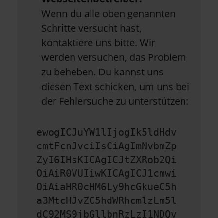
Wenn du alle oben genannten
Schritte versucht hast,
kontaktiere uns bitte. Wir
werden versuchen, das Problem
zu beheben. Du kannst uns
diesen Text schicken, um uns bei
der Fehlersuche zu unterstützen:
ewogICJuYW1lIjogIk5ldHdv
cmtFcnJvciIsCiAgImNvbmZp
ZyI6IHsKICAgICJtZXRob2Qi
OiAiR0VUIiwKICAgICJ1cmwi
OiAiaHR0cHM6Ly9hcGkueC5h
a3MtcHJvZC5hdWRhcmlzLm5l
dC92MS9jbGllbnRzLzI1NDQv