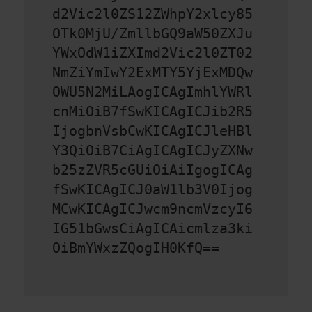
d2Vic2l0ZS12ZWhpY2xlcy85
OTk0MjU/ZmllbGQ9aW50ZXJu
YWxOdW1iZXImd2Vic2l0ZT02
NmZiYmIwY2ExMTY5YjExMDQw
OWU5N2MiLAogICAgImhlYWRl
cnMiOiB7fSwKICAgICJib2R5
IjogbnVsbCwKICAgICJleHBl
Y3QiOiB7CiAgICAgICJyZXNw
b25zZVR5cGUiOiAiIgogICAg
fSwKICAgICJ0aW1lb3V0Ijog
MCwKICAgICJwcm9ncmVzcyI6
IG51bGwsCiAgICAicmlza3ki
OiBmYWxzZQogIH0KfQ==