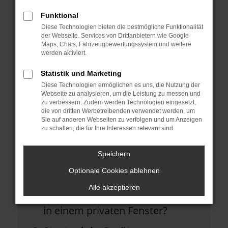
helfen können:
Funktional
Diese Technologien bieten die bestmögliche Funktionalität
Überprüfe deine Firewall und
der Webseite. Services von Drittanbietern wie Google
Maps, Chats, Fahrzeugbewertungssystem und weitere
deine Internetverbindung.
werden aktiviert.
Laden andere Webseiten, zum
Statistik und Marketing
Beispiel deine Suchmaschine?
Diese Technologien ermöglichen es uns, die Nutzung der
Webseite zu analysieren, um die Leistung zu messen und
Prüfe deine
zu verbessern. Zudem werden Technologien eingesetzt,
die von dritten Werbetreibenden verwendet werden, um
Browsererweiterungen.
Sie auf anderen Webseiten zu verfolgen und um Anzeigen
zu schalten, die für Ihre Interessen relevant sind.
Manche Erweiterungen, wie
Werbeblocker, können das
Speichern
Laden bestimmter Seiten
Optionale Cookies ablehnen
verhindern. Funktioniert die Seite
Alle akzeptieren
in einem anderen Browser oder
in einem privaten Fenster?