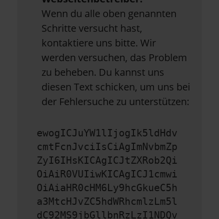
Wenn du alle oben genannten
Schritte versucht hast,
kontaktiere uns bitte. Wir
werden versuchen, das Problem
zu beheben. Du kannst uns
diesen Text schicken, um uns bei
der Fehlersuche zu unterstützen:
ewogICJuYW1lIjogIk5ldHdv
cmtFcnJvciIsCiAgImNvbmZp
ZyI6IHsKICAgICJtZXRob2Qi
OiAiR0VUIiwKICAgICJ1cmwi
OiAiaHR0cHM6Ly9hcGkueC5h
a3MtcHJvZC5hdWRhcmlzLm5l
dC92MS9jbGllbnRzLzI1NDQv