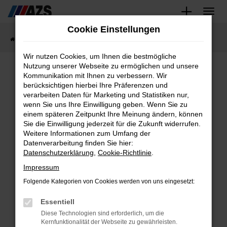
Zum
Cookie Einstellungen
Hauptinhalt
Startseite
Fahrzeugangebote
Fahrzeug-Showroom
springen
Wir nutzen Cookies, um Ihnen die bestmögliche
Nutzung unserer Webseite zu ermöglichen und unsere
Kommunikation mit Ihnen zu verbessern. Wir
Fahrzeug-Showroom
berücksichtigen hierbei Ihre Präferenzen und
verarbeiten Daten für Marketing und Statistiken nur,
wenn Sie uns Ihre Einwilligung geben. Wenn Sie zu
einem späteren Zeitpunkt Ihre Meinung ändern, können
Sie die Einwilligung jederzeit für die Zukunft widerrufen.
Weitere Informationen zum Umfang der
Fehler: Network
Datenverarbeitung finden Sie hier:
Datenschutzerklärung
,
Cookie-Richtlinie
.
Error
Impressum
Folgende Kategorien von Cookies werden von uns eingesetzt:
Beim Laden ist ein Fehler
Essentiell
aufgetreten.
Diese Technologien sind erforderlich, um die
Hier sind ein paar Tipps, die dir
Kernfunktionalität der Webseite zu gewährleisten.